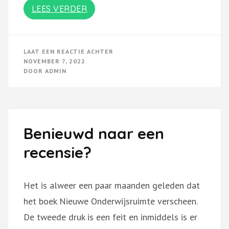
LEES VERDER
OP
LAAT EEN REACTIE ACHTER
DEZE
NOVEMBER 7, 2022
MAAND
DOOR
ADMIN
TWEE
KEER
TE
ZIEN
EN
TE
HOREN
Benieuwd naar een
recensie?
Het is alweer een paar maanden geleden dat
het boek Nieuwe Onderwijsruimte verscheen.
De tweede druk is een feit en inmiddels is er