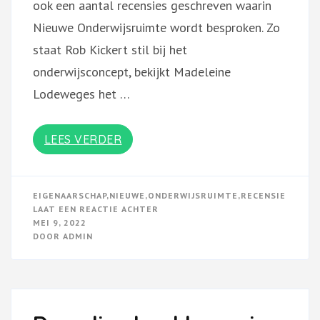
ook een aantal recensies geschreven waarin
Nieuwe Onderwijsruimte wordt besproken. Zo
staat Rob Kickert stil bij het
onderwijsconcept, bekijkt Madeleine
Lodeweges het …
LEES VERDER
EIGENAARSCHAP
,
NIEUWE
,
ONDERWIJSRUIMTE
,
RECENSIE
OP
LAAT EEN REACTIE ACHTER
BENIEUWD
MEI 9, 2022
NAAR
DOOR
ADMIN
EEN
RECENSIE?