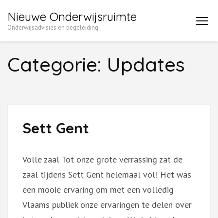
Ga
Nieuwe Onderwijsruimte
naar
Onderwijsadvisies en begeleiding
inhoud
(druk
Categorie:
Updates
enter)
Sett Gent
Volle zaal Tot onze grote verrassing zat de
zaal tijdens Sett Gent helemaal vol! Het was
een mooie ervaring om met een volledig
Vlaams publiek onze ervaringen te delen over