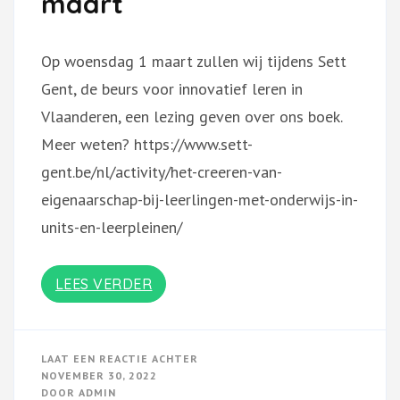
maart
Op woensdag 1 maart zullen wij tijdens Sett
Gent, de beurs voor innovatief leren in
Vlaanderen, een lezing geven over ons boek.
Meer weten? https://www.sett-
gent.be/nl/activity/het-creeren-van-
eigenaarschap-bij-leerlingen-met-onderwijs-in-
units-en-leerpleinen/
LEES VERDER
OP
LAAT EEN REACTIE ACHTER
SETT
NOVEMBER 30, 2022
GENT:
DOOR
ADMIN
WOENSDAG