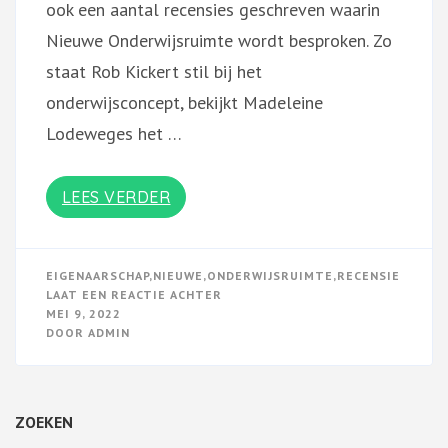
ook een aantal recensies geschreven waarin
Nieuwe Onderwijsruimte wordt besproken. Zo
staat Rob Kickert stil bij het
onderwijsconcept, bekijkt Madeleine
Lodeweges het …
LEES VERDER
EIGENAARSCHAP
,
NIEUWE
,
ONDERWIJSRUIMTE
,
RECENSIE
OP
LAAT EEN REACTIE ACHTER
BENIEUWD
MEI 9, 2022
NAAR
DOOR
ADMIN
EEN
RECENSIE?
ZOEKEN